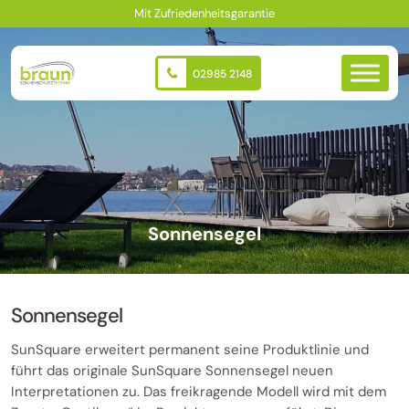
Zum
Mit Zufriedenheitsgarantie
Inhalt
springen
02985 2148
Sonnensegel
Sonnensegel
SunSquare erweitert permanent seine Produktlinie und
führt das originale SunSquare Sonnensegel neuen
Interpretationen zu. Das freikragende Modell wird mit dem